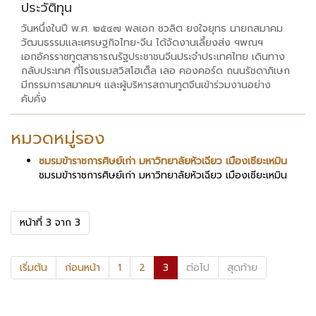
ประวัติทุน
วันหนึ่งในปี พ.ศ. ๒๕๔๗ พลเอก ชวลิต ยงใจยุทธ นายกสมาคม
วัฒนธรรมและเศรษฐกิจไทย-จีน ได้จัดงานเลี้ยงส่ง ฯพณฯ
เอกอัครราชทูตสาธารณรัฐประชาชนจีนประจำประเทศไทย เดินทาง
กลับประเทศ ที่โรงแรมสวิสโฮเต็ล เลอ คองคอร์ด ถนนรัชดาภิเษก
มีกรรมการสมาคมฯ และผู้บริหารสถานทูตจีนเข้าร่วมงานอย่าง
คับคั่ง
หมวดหมู่รอง
ชมรมข้าราชการศิษย์เก่า มหาวิทยาลัยหัวเฉียว เมืองเซียะเหมิน
ชมรมข้าราชการศิษย์เก่า มหาวิทยาลัยหัวเฉียว เมืองเซียะเหมิน
หน้าที่ 3 จาก 3
เริ่มต้น
ก่อนหน้า
1
2
3
ต่อไป
สุดท้าย