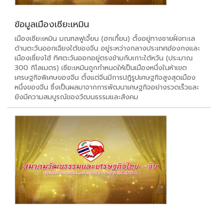
ข้อมูลเมืองเซียะเหมิน
เมืองเซียะเหมิน มณฑลฟูเจี้ยน (ฮกเกี้ยน) ตั้งอยู่ทางชายฝั่งทะเล
ด้านตะวันออกเฉียงใต้ของจีน อยู่ระหว่างกลางประเทศฮ่องกงและ
เมืองเซี่ยงไฮ้ ทิศตะวันออกอยู่ตรงข้ามกับเกาะใต้หวัน (ประมาณ
300 กิโลเมตร) เซียะเหมินถูกกำหนดให้เป็นเมืองหนึ่งในห้าเขต
เศรษฐกิจพิเศษของจีน ตั้งแต่จีนมีการปฎิรูปเศษฐกิจสูงสุดเมือง
หนึ่งของจีน ซึ่งเป็นผลมาจากการพัฒนาเศษฐกิจอย่างรวดเร็วและ
ยังมีความสมบูรณ์ของวัฒนธรรมและสังคม