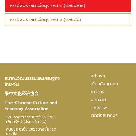
สรรนิพนธ์ เหมาเจ๋อตุง เล่ม ๓ (ตอนปลาย)
สรรนิพนธ์ เหมาเจ๋อตุง เล่ม ๔ (ตอนต้น)
หน้าแรก
สมาคมวัฒนธรรมและเศรษฐกิจ
เกี่ยวกับสมาคม
ไทย-จีน
ข่าวสาร
泰中文化经济协会
บทความ
Thai-Chinese Culture and
คลังภาพ
Economy Association
ติดต่อสมาคมฯ
178 อาคารธรรมนิติชั้น 5 ซอย
เพิ่มทรัพย์ (ประชาชื่น 20)
ถนนประชาชื่น แขวงบางซื่อ เขต
บางซื่อ