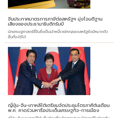
จีนประกาศมาตรการภาษีต่อสหรัฐฯ มุ่งโจมตีฐาน
เสียงของประธานาธิบดีทรัมป์
นักเศรษฐศาสตร์ชี้จีนซึ่งเป็นเจ้าหนี้รายใหญ่ของสหรัฐยังมีหมากตัว
อื่นที่จะใช้ได้
ญี่ปุ่น-จีน-เกาหลีใต้เตรียมจัดประชุมไตรภาคีต้นเดือน
พ.ค. คาดร่วมหารือประเด็นเศรษฐกิจ-การเมือง