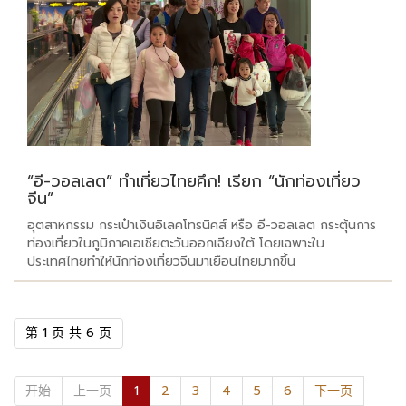
“อี-วอลเลต” ทำเที่ยวไทยคึก! เรียก “นักท่องเที่ยว
จีน”
อุตสาหกรรม กระเป๋าเงินอิเลคโทรนิคส์ หรือ อี-วอลเลต กระตุ้นการ
ท่องเที่ยวในภูมิภาคเอเชียตะวันออกเฉียงใต้ โดยเฉพาะใน
ประเทศไทยทำให้นักท่องเที่ยวจีนมาเยือนไทยมากขึ้น
第 1 页 共 6 页
开始
上一页
1
2
3
4
5
6
下一页