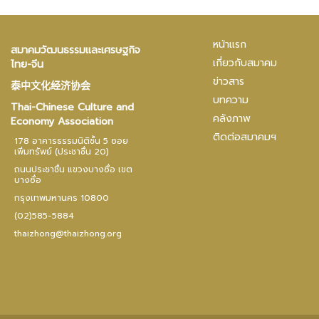
หน้าแรก
สมาคมวัฒนธรรมและเศรษฐกิจ
เกี่ยวกับสมาคม
ไทย-จีน
ข่าวสาร
泰中文化经济协会
บทความ
Thai-Chinese Culture and
คลังภาพ
Economy Association
ติดต่อสมาคมฯ
178 อาคารธรรมนิติชั้น 5 ซอย
เพิ่มทรัพย์ (ประชาชื่น 20)
ถนนประชาชื่น แขวงบางซื่อ เขต
บางซื่อ
กรุงเทพมหานคร 10800
(02)585-5884
thaizhong@thaizhong.org