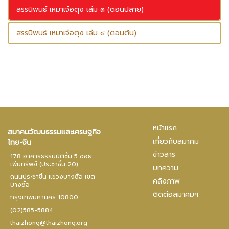
สรรนิพนธ์ เหมาเจ๋อตุง เล่ม ๓ (ตอนปลาย)
สรรนิพนธ์ เหมาเจ๋อตุง เล่ม ๔ (ตอนต้น)
หน้าแรก
สมาคมวัฒนธรรมและเศรษฐกิจ
เกี่ยวกับสมาคม
ไทย-จีน
ข่าวสาร
178 อาคารธรรมนิติชั้น 5 ซอย
เพิ่มทรัพย์ (ประชาชื่น 20)
บทความ
ถนนประชาชื่น แขวงบางซื่อ เขต
คลังภาพ
บางซื่อ
ติดต่อสมาคมฯ
กรุงเทพมหานคร 10800
(02)585-5884
thaizhong@thaizhong.org