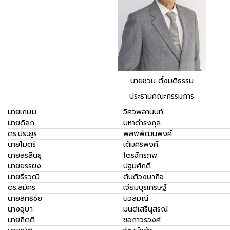
นายชวน ตั้งมติธรรม
ประธานคณะกรรมการ
นายเกษม
วิศวพลานนท์
นายดิลก
มหาดำรงกุล
ดร.ประยูร
พลพิพัฒนพงศ์
นายไมตรี
เต็มศิริพงศ์
นายสรสินธุ
ไตรจักรภพ
นายยรรยง
ปฐมศักดิ์
นายธีรวุฒิ
ตันติวงษากิจ
ดร.สมัคร
เจียมบุรเศรษฐ์
นายสิทธิชัย
นวลมณี
นางอุษา
มนต์เสรีนุสรณ์
นายกิตติ
ขอถาวรวงศ์