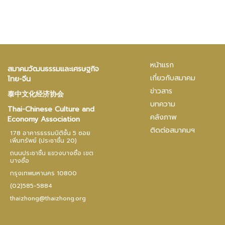
หน้าแรก
สมาคมวัฒนธรรมและเศรษฐกิจ
เกี่ยวกับสมาคม
ไทย-จีน
ข่าวสาร
泰中文化经济协会
บทความ
Thai-Chinese Culture and
คลังภาพ
Economy Association
ติดต่อสมาคมฯ
178 อาคารธรรมนิติชั้น 5 ซอย
เพิ่มทรัพย์ (ประชาชื่น 20)
ถนนประชาชื่น แขวงบางซื่อ เขต
บางซื่อ
กรุงเทพมหานคร 10800
(02)585-5884
thaizhong@thaizhong.org