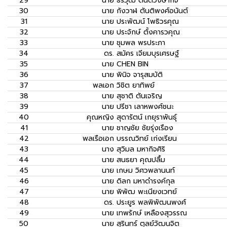
29
นาย
ธีรวุฒิ ตันติวงษากิจ
30
นาย
กังวาฬ ตันติพงศ์อนันต์
31
นาย
ประพัฒน์ โพธิวรคุณ
32
นาย
ประจักษ์ ตั้งคารวคุณ
33
นาย
ชุมพล พรประภา
34
ดร.
สมัคร เจียมบุรเศรษฐ์
35
นาย
CHEN BIN
36
นาย
พินิจ จารุสมบัติ
37
พลเอก
วิชิต ยาทิพย์
38
นาย
สุชาติ ตันเจริญ
39
นาย
ปรีชา เลาหพงศ์ชนะ
40
คุณหญิง
สุดารัตน์ เกยุราพันธุ์
41
นาย
ชาญชัย ชัยรุ่งเรือง
42
พลเรือเอก
บรรณวิทย์ เก่งเรียน
43
นาง
สุวิมล มหากิจศิริ
44
นาย
สนธยา คุณปลื้ม
45
นาย
เกษม วิศวพลานนท์
46
นาย
ดิลก มหาดำรงค์กุล
47
นาย
พิพัฒ พะเนียงเวทย์
48
ดร.
ประยูร พลพิพัฒนพงศ์
49
นาย
เทพรักษ์ เหลืองสุวรรณ
50
นาย
สุรินทร์ ตุลย์วัฒนจิต