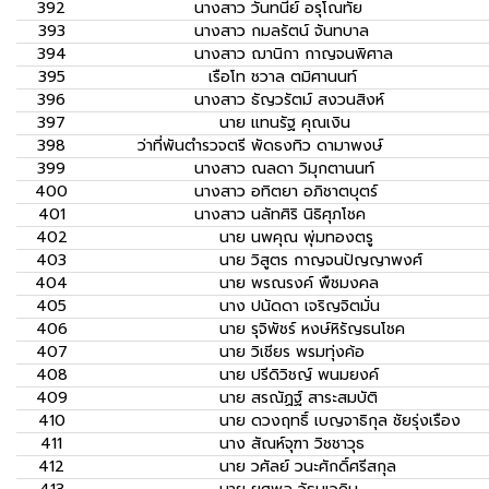
392
นางสาว
วันทนีย์ อรุโณทัย
393
นางสาว
กมลรัตน์ จันทบาล
394
นางสาว
ฌานิกา กาญจนพิศาล
395
เรือโท
ชวาล ตมิศานนท์
396
นางสาว
ธัญวรัตม์ สงวนสิงห์
397
นาย
แทนรัฐ คุณเงิน
398
ว่าที่พันตำรวจตรี
พัดธงทิว ดามาพงษ์
399
นางสาว
ณลดา วิมุกตานนท์
400
นางสาว
อทิตยา อภิชาตบุตร์
401
นางสาว
นลัทศิริ นิธิศุภโชค
402
นาย
นพคุณ พุ่มทองตรู
403
นาย
วิสูตร กาญจนปัญญาพงศ์
404
นาย
พรณรงค์ พืชมงคล
405
นาง
ปนัดดา เจริญจิตมั่น
406
นาย
รุจิพัชร์ หงษ์หิรัญธนโชค
407
นาย
วิเชียร พรมทุ่งค้อ
408
นาย
ปรีดิวิชญ์ พนมยงค์
409
นาย
สรณัฏฐ์ สาระสมบัติ
410
นาย
ดวงฤทธิ์ เบญจาธิกุล ชัยรุ่งเรือง
411
นาง
สัณห์จุฑา วิชชาวุธ
412
นาย
วศัลย์ วนะศักดิ์ศรีสกุล