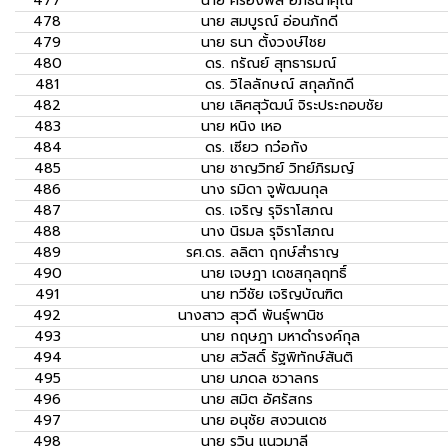
477
นาย
ครองพล อภิธนาคุณ
478
นาย
สมบูรณ์ อ่อนภักดี
479
นาย
ธนา ตั้งวงษ์ไชย
480
ดร.
กรัณย์ สุทธารมณ์
481
ดร.
วิไลลักษณ์ สกุลภักดี
482
นาย
เลิศสุวัฒน์ จิระประกอบชัย
483
นาย
หนิง เหอ
484
ดร.
เซียว กว๋อกัง
485
นาย
ชาญวิทย์ วิทย์ภิรมญ์
486
นาง
รมิดา จูพัฒนกุล
487
ดร.
เจริญ รุจิราโสภณ
488
นาง
นิรมล รุจิราโสภณ
489
รศ.ดร.
ลลิตา ฤกษ์สำราญ
490
นาย
เจษฎา เดชสกุลฤทธิ์
491
นาย
ทวีชัย เจริญบัณฑิต
492
นางสาว
สุวดี พันธุ์พานิช
493
นาย
กฤษฎา มหาดำรงค์กุล
494
นาย
สวัสดิ์ รัฐพิทักษ์สันติ
495
นาย
นภดล ชวาลกร
496
นาย
สมิต อัศรัสกร
497
นาย
อนุชัย สงวนเดช
498
นาย
รวิน แนวมาลี