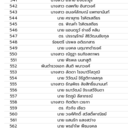
541
นางสาว
อรทัย ฮงประยูร
542
นางสาว
ดลหทัย อินทวงศ์
543
นางสาว
อนงค์ลักษณ์ แพทยานันท์
544
นาย
ศรายุทธ โรหิตเสถียร
545
ดร.
พิณคำ โรหิตเสถียร
546
นาย
แอนดรูว์ ซ่างอี่ หลิน
547
ดร.
ปรรญรักษ์ สิริวัฒนชัยกุล
548
ร้อยตรี
ปรพล อดิเรกสาร
549
นาย
มงคล นฤนาทดำรงค์
550
นางสาว
ณัฎฐา ธนกิจสถาพร
551
นาย
พีรพล นนทสูติ
552
พันตำรวจเอก
สันติ พนาวงศ์
553
นางสาว
ลัดดา โรจนาวิไลวุฒิ
554
นาย
วิวัฒน์ จิรัฐติกาลสกุล
555
นางสาว
ธัญพัชร ลิขสิทธิ์ธนานนท์
556
นาย
ธนาวัฒน์ จิระเสวีจินดา
557
นาย
รัตภูมิ ลีลาภรณ์
558
นางสาว
กิตติยา เวธกา
559
ดร.
กัวกัง เซียว
560
นาย
วงศ์ศักดิ์ สวัสดิ์พาณิชย์
561
นาย
แสนรัก แสงสว่าง
562
นาย
พรอำไพ พืชมงคล