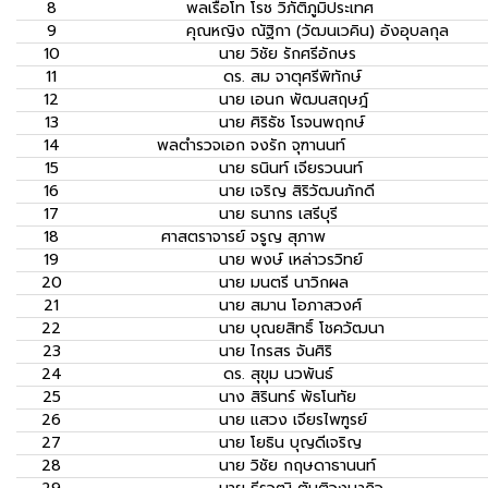
8
พลเรือโท
โรช วิภัติภูมิประเทศ
9
คุณหญิง
ณัฐิกา (วัฒนเวคิน) อังอุบลกุล
10
นาย
วิชัย รักศรีอักษร
11
ดร.
สม จาตุศรีพิทักษ์
12
นาย
เอนก พัฒนสฤษฎ์
13
นาย
ศิริธัช โรจนพฤกษ์
14
พลตำรวจเอก
จงรัก จุฑานนท์
15
นาย
ธนินท์ เจียรวนนท์
16
นาย
เจริญ สิริวัฒนภักดี
17
นาย
ธนากร เสรีบุรี
18
ศาสตราจารย์
จรูญ สุภาพ
19
นาย
พงษ์ เหล่าวรวิทย์
20
นาย
มนตรี นาวิกผล
21
นาย
สมาน โอภาสวงศ์
22
นาย
บุณยสิทธิ์ โชควัฒนา
23
นาย
ไกรสร จันศิริ
24
ดร.
สุขุม นวพันธ์
25
นาง
สิรินทร์ พัธโนทัย
26
นาย
แสวง เจียรไพฑูรย์
27
นาย
โยธิน บุญดีเจริญ
28
นาย
วิชัย กฤษดาธานนท์