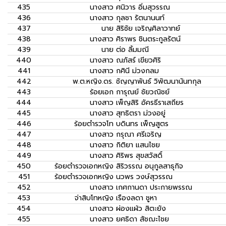
435
นางสาว
ศนิวาร อิ่มสุวรรณ
436
นางสาว
กุลชา รัตนานนท์
437
นาย
สิริชัย เจริญศิลาวาทย์
438
นางสาว
ศิราพร ชินตระกูลรัตน์
439
นาย
ต่อ ลิ้มมณี
440
นางสาว
ณภัสร์ เขียวศิริ
441
นางสาว
กศินี ม่วงกลม
442
พ.ต.หญิง.ดร.
ชัญญาพันธ์ วิพัฒนานันทกุล
443
ร้อยเอก
การุณย์ ชัยวณิชย์
444
นางสาว
เพ็ญสิริ อัครธีราเสถียร
445
นางสาว
สุทธิตรา ม่วงอยู่
446
ร้อยตำรวจโท
บดินทร เพ็ญสูตร
447
นางสาว
กรุณา ศรีเจริญ
448
นางสาว
กิติยา แสนไชย
449
นางสาว
ศิริพร สุขสวัสดิ์
450
ร้อยตำรวจเอกหญิง
สิริวรรณ อนุกูลสาธุกิจ
451
ร้อยตำรวจเอกหญิง
นวพร วงษ์สุวรรณ
452
นางสาว
เกศกานดา ประกายพรรณ
453
จ่าสิบโทหญิง
เรืองลดา ชูหา
454
นางสาว
ผ่องแผ้ว สิตะยัง
455
นางสาว
ยศธิดา สัชฌะไชย