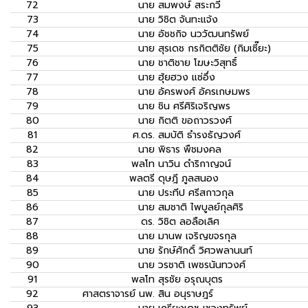
72
นาย
สมพงษ์ สระกวี
73
นาย
วิชิต จันทะแจ้ง
74
นาย
อัชชกิจ นววัฒนทรัพย์
75
นาย
สุรเดช กรกิตติชัย (กิมเซี๊ยะ)
76
นาย
ชาติชาย โฆษะวิสุทธิ์
77
นาย
ฮุ้ยฮวง แซ่อึ่ง
78
นาย
อัครพงศ์ อัครเกษมพร
79
นาย
ชิน ศรีศิริเจริญพร
80
นาย
กิตติ ขอถาวรวงศ์
81
ศ.ดร.
สมบัติ ธำรงธัญวงศ์
82
นาย
พิธาร พืชมงคล
83
พลโท
นาวิน ดำริกาญจน์
84
พลตรี
ดุษฎี ภูลสนอง
85
นาย
ประทีป ศรีสกาวกุล
86
นาย
สมชาติ ไพบูลย์กุลศิริ
87
ดร.
วิชิต ลอลือเลิศ
88
นาย
มานพ เจริญขจรกุล
89
นาย
รักษ์ศักดิ์ วิศวพลานนท์
90
นาย
วรชาติ เพชรนันทวงศ์
91
พลโท
สุรชัย อรุณบุตร
92
ศาสตราจารย์ นพ.
สิน อนุราษฎร์