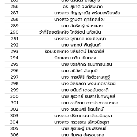
285
นาย
นิรันดร์ ยาสมุทธ
286
ดร.
สุชาติ วงศ์สินนาค
287
นางสาว
กัญญาณัฐ พร้อมเพรียงชัย
288
นางสาว
ฐานิตา ฤทธิ์ภิญโญ
289
นาย
อัครัชญ์ พ่วงแสง
290
ว่าที่ร้อยตรีหญิง
โศจิรัตน์ แก้วเนิน
291
นางสาว
จุฑามาศ เดชภิญญา
292
นาย
พฤกษ์ พันธุ์นนท์
293
ร้อยเอกหญิง
ชลัยรัตน์ โสภจารีย์
294
ร้อยเอก
นาวิน เข็มทอง
295
นาย
ขจรศักดิ์ ธนนาทธนะชน
296
นาย
อธิวัชร์ จันทุมมี
297
นาง
การย์สิริ กิรติวราเสฎฐ์
298
นาง
วัลย์ลดา พงษ์เภตรารัตน์
299
นาย
อนันต์ เดชอนันตชาติ
300
นาย
สุรวิทย์ ธนสารโชคพิบูลย์
301
นาย
ชาติชาย ดาวประกายมงคล
302
นาง
ถนอมศรี รัตนรักษ์
303
นางสาว
ปริยาภรณ์ เลิศวนิชสุธา
304
นางสาว
กรวรรณ เลิศวนิชสุธา
305
นาย
สุรเชษฐ์ ปิยะสิริพนธ์
306
นาย
กัมพล อัครอมรกุล