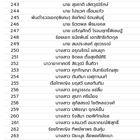
243
นาย
สุขชาติ เลิศวุฒิรักษ์
244
นาย
ไปรเวศ เชื่อมแก้ว
245
พันตำรวจเอก(พิเศษ)
ชัยทัศน์ รัตนพันธุ์
246
นาย
รัตตพล พืชมงคล
247
นาย
เจริญศักดิ์ โรจนฤทธิ์พิเชษฐ์
248
ร้อยเอก
ธนัชพันธ์ เอกสิทธิเกิดกุล
249
นาย
สมประสงค์ สุขวรรณ์
250
นางสาว
อรุณรัตน์ แคนยุก
251
นางสาว
ชิดชล ตั้งสุขขีย์ศิริ
252
นาวาอากาศตรี
สิรวุฒิ ชื่นศิวา
253
นางสาว
ศุภกัญญา จันทร์เจริญสุข
254
นางสาว
ตันติมา เจฬุกานนท์
255
เรือโทหญิง
ฆฤสวี แสงทับทิม
256
นางสาว
อณูวรรณ แซ่ลิ้ม
257
นางสาว
สุรภา ศรีเมือง
258
นางสาว
สุภัสสรณ์ โชติหลงวงศ์
259
นางสาว
ปพิชญา ฤกษ์เย็น
260
นางสาว
รังสิมา ตอพิทักษ์ชล
261
นางสาว
เปรมวดี อมราภรณ์พิสุทธิ์
262
ร้อยโทหญิง
ทิพย์พาพร อินคุ้ม
263
นางสาว
ปิยะนุช ลือพอศ์ลัคณา