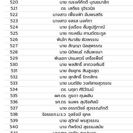
520
นาย
ณรงค์ศักดิ์ บุณยมาลิก
521
ดร.
เสถียร รุจิรวนิช
522
นางสาว
เฟื่องฟ้า อัมพรสถิร
523
นางสาว
ชลรส นงค์ภา
524
นาย
รุ่งเรือง ลิ้มชูปฎิภาณ์
525
นาย
กระหยิ่ม ศานต์ตระกูล
526
พันโท
หิมาลัย ผิวพรรณ
527
นาย
สัญญา นิลสุพรรณ
528
นาย
นิติพนธ์ กลิ่นพงษา
529
พันเอก
ปรเมศวร์ เครือเพ็ชร์
530
นาย
พลสิทธิ์ ลาภวงศ์เมธี
531
นาย
ชัยยุทธ สินสูงสุด
532
นาย
สุภสิทธิ์ รักกสิกร
533
นาย
มนต์ชัย วงศ์สายสุวรรณ
534
ดร.
นฤชา ศิริวัฒน์
535
ผศ.ดร.
ภูธดา คุนผลิน
536
รศ.ดร.
ธนพร สุปริยศิลป์
537
นาย
อรรถวิชช์ สุวรรณภักดี
538
ร้อยเอก.ม.ร.ว.
จุลรังษี ยุคล
539
นาย
สุวิทย์ พรสุวรรณ
540
นาง
ทิพรัตน์ สุธรรมสมัย