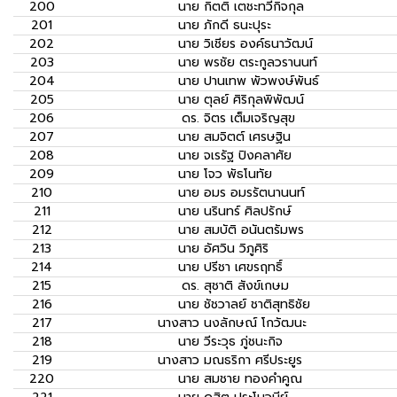
200
นาย
กิตติ เตชะทวีกิจกุล
201
นาย
ภักดี ธนะปุระ
202
นาย
วิเชียร องค์ธนาวัฒน์
203
นาย
พรชัย ตระกูลวรานนท์
204
นาย
ปานเทพ พัวพงษ์พันธ์
205
นาย
ตุลย์ ศิริกุลพิพัฒน์
206
ดร.
จิตร เต็มเจริญสุข
207
นาย
สมจิตต์ เศรษฐิน
208
นาย
จเรรัฐ ปิงคลาศัย
209
นาย
โจว พัธโนทัย
210
นาย
อมร อมรรัตนานนท์
211
นาย
นรินทร์ ศิลปรักษ์
212
นาย
สมบัติ อนันตรัมพร
213
นาย
อัศวิน วิภูศิริ
214
นาย
ปรีชา เศขรฤทธิ์
215
ดร.
สุชาติ สังข์เกษม
216
นาย
ชัชวาลย์ ชาติสุทธิชัย
217
นางสาว
นงลักษณ์ โกวัฒนะ
218
นาย
วีระวุธ ภู่ชนะกิจ
219
นางสาว
มณธริกา ศรีประยูร
220
นาย
สมชาย ทองคำคูณ