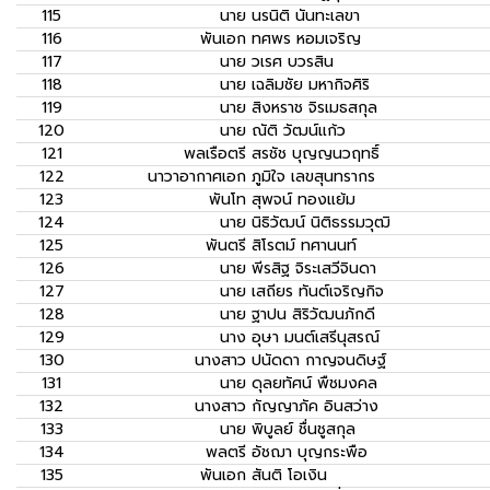
115
นาย
นรนิติ นันทะเลขา
116
พันเอก
ทศพร หอมเจริญ
117
นาย
วเรศ บวรสิน
118
นาย
เฉลิมชัย มหากิจศิริ
119
นาย
สิงหราช จิรเมธสกุล
120
นาย
ณัติ วัฒน์แก้ว
121
พลเรือตรี
สรชัช บุญญนวฤทธิ์
122
นาวาอากาศเอก
ภูมิใจ เลขสุนทรากร
123
พันโท
สุพจน์ ทองแย้ม
124
นาย
นิธิวัฒน์ นิติธรรมวุฒิ
125
พันตรี
สิโรตม์ ทศานนท์
126
นาย
พีรสิฐ จิระเสวีจินดา
127
นาย
เสถียร ทันต์เจริญกิจ
128
นาย
ฐาปน สิริวัฒนภักดี
129
นาง
อุษา มนต์เสรีนุสรณ์
130
นางสาว
ปนัดดา กาญจนดิษฐ์
131
นาย
ดุลยทัศน์ พืชมงคล
132
นางสาว
กัญญาภัค อินสว่าง
133
นาย
พิบูลย์ ชื่นชูสกุล
134
พลตรี
อัชฌา บุญกระพือ
135
พันเอก
สันติ โอเงิน