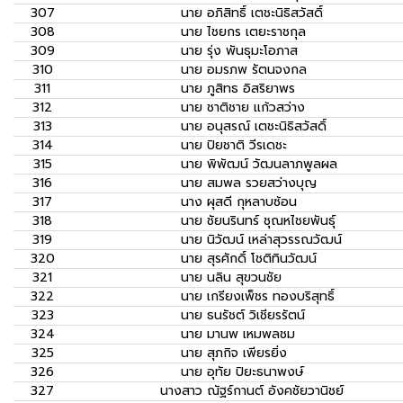
307
นาย
อภิสิทธิ์ เตชะนิธิสวัสดิ์
308
นาย
ไชยกร เตยะราชกุล
309
นาย
รุ่ง พันธุมะโอภาส
310
นาย
อมรภพ รัตนจงกล
311
นาย
ภูสิทธ อิสริยาพร
312
นาย
ชาติชาย แก้วสว่าง
313
นาย
อนุสรณ์ เตชะนิธิสวัสดิ์
314
นาย
ปิยชาติ วีรเดชะ
315
นาย
พิพัฒน์ วัฒนลาภพูลผล
316
นาย
สมพล รวยสว่างบุญ
317
นาง
ผุสดี กุหลาบซ้อน
318
นาย
ชัยนรินทร์ ชุณหไชยพันธุ์
319
นาย
นิวัฒน์ เหล่าสุวรรณวัฒน์
320
นาย
สุรศักดิ์ โชติทินวัฒน์
321
นาย
นลิน สุขวนชัย
322
นาย
เกรียงเพ็ชร ทองบริสุทธิ์
323
นาย
ธนรัชต์ วิเชียรรัตน์
324
นาย
มานพ เหมพลชม
325
นาย
สุภกิจ เพียรยิ่ง
326
นาย
อุทัย ปิยะธนาพงษ์
327
นางสาว
ณัฐร์กานต์ อังคชัยวานิชย์