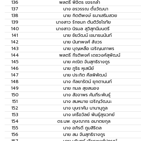
136
พลตรี
พิจิตร ขจรกล่ำ
137
นาง
อรวรรณ ตั้งวัฒนา
138
นาย
กิตติพงษ์ ธนาเสริมสวย
139
นางสาว
รักชนก ตันติวัชโรทัย
140
นางสาว
นิรมล สุวิสุทนีมนตรี
141
นาย
ชัยวัฒน์ เขมาธนนันท์
142
นาย
นันทพงศ์ สังวร
143
นาย
บุญเหลือ เจริญนภาพร
144
พลตรี
กีรติพงศ์ เดชวงศ์สุพัฒน์
145
นาย
คณิต จันสุทธิรางกูร
146
นาย
ภูริธ หุเสนีย์
147
นาย
ประกิต ศีลพิพัฒน์
148
นาง
กัลยารัตน์ ยุกตานนท์
149
นาย
กมล สุขสนอง
150
นาง
สัจจาพร คัมภีระพันธุ์
151
นาง
สมหมาย เจริญวัฒนะ
152
นาง
บุษราคัม นานานุกูล
153
นาง
เครือวัลย์ พันธุ์สุรเวทย์
154
ดร.นพ.
อุษณากร อมาตยกุล
155
นาง
อภิรดี ภูมสิริดล
156
นาย
สม จันสุทธิรางกูร