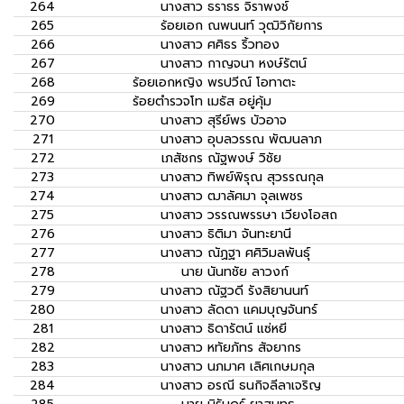
264
นางสาว
ธราธร จิราพงช์
265
ร้อยเอก
ณพนนท์ วุฒิวิกัยการ
266
นางสาว
ศศิธร ริ้วทอง
267
นางสาว
กาญจนา หงษ์รัตน์
268
ร้อยเอกหญิง
พรปวีณ์ โอทาตะ
269
ร้อยตำรวจโท
เมธัส อยู่คุ้ม
270
นางสาว
สุรีย์พร บัวอาจ
271
นางสาว
อุบลวรรณ พัฒนลาภ
272
เภสัชกร
ณัฐพงษ์ วิชัย
273
นางสาว
ทิพย์พิรุณ สุวรรณกุล
274
นางสาว
ฒาลัศมา จุลเพชร
275
นางสาว
วรรณพรรษา เวียงโอสถ
276
นางสาว
ธิติมา จันทะยานี
277
นางสาว
ณัฏฐา ศศิวิมลพันธุ์
278
นาย
นันทชัย ลาวงก์
279
นางสาว
ณัฐวดี รังสิยานนท์
280
นางสาว
ลัดดา แคมบุญจันทร์
281
นางสาว
ธิดารัตน์ แซ่หยี
282
นางสาว
หทัยภัทร สัจยากร
283
นางสาว
นภมาศ เลิศเกษมกุล
284
นางสาว
อรณี ธนกิจลีลาเจริญ