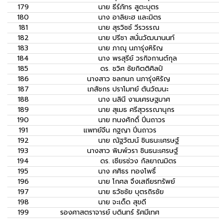
179
นาย
ธีร์ภัทร สูตะบุตร
180
นาง
อาลิยะฮ และมิตร
181
นาย
สุรวิชช์ วีรวรรณ
182
นาย
ปรีชา สนั่นวัฒนานนท์
183
นาย
ภาณุ นภารุ่งหิรัญ
184
นาง
พรสุรีย์ วรกิจกานต์กุล
185
ดร.
ชวิศ ชัยกิตติศิลป์
186
นางสาว
ชลกนก นภารุ่งหิรัญ
187
เภสัชกร
ปราโมทย์ ตันวัฒนะ
188
นาง
นลินี งามเศรษฐมาศ
189
นาย
สุเมธ ศรีสุวรรณานุกร
190
นาย
ทนงศักดิ์ ปิ่นถาวร
191
แพทย์จีน
กฐญา ปิ่นถาวร
192
นาย
ณัฐวัฒน์ ชินธนะเศรษฐ์
193
นางสาว
พิมพ์วรา ชินธนะเศรษฐ์
194
ดร.
เชียรช่วง กัลยาณมิตร
195
นาง
ศศิธร ทองโพธิ์
196
นาย
โกศล จึงเสถียรทรัพย์
197
นาย
ธวัชชัย บุตรถิรชัย
198
นาย
จะเด็ด สุขดี
199
รองศาสตราจารย์
บดินทร์ รัศมีเทศ