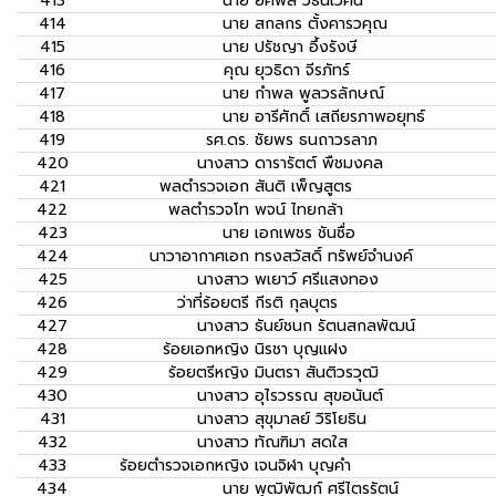
413
นาย
ยศพล วัธนเวคิน
414
นาย
สกลกร ตั้งคารวคุณ
415
นาย
ปรัชญา อึ้งรังษี
416
คุณ
ยุวธิดา จีรภัทร์
417
นาย
กำพล พูลวรลักษณ์
418
นาย
อารีศักดิ์ เสถียรภาพอยุทธ์
419
รศ.ดร.
ชัยพร ธนถาวรลาภ
420
นางสาว
ดารารัตต์ พืชมงคล
421
พลตำรวจเอก
สันติ เพ็ญสูตร
422
พลตำรวจโท
พจน์ ไทยกล้า
423
นาย
เอกเพชร ชันซื่อ
424
นาวาอากาศเอก
ทรงสวัสดิ์ ทรัพย์จำนงค์
425
นางสาว
พเยาว์ ศรีแสงทอง
426
ว่าที่ร้อยตรี
กีรติ กุลบุตร
427
นางสาว
ธันย์ชนก รัตนสกลพัฒน์
428
ร้อยเอกหญิง
นิรชา บุญแฝง
429
ร้อยตรีหญิง
มินตรา สันติวรวุฒิ
430
นางสาว
อุไรวรรณ สุขอนันต์
431
นางสาว
สุขุมาลย์ วิริโยธิน
432
นางสาว
ทัณฑิมา สดใส
433
ร้อยตำรวจเอกหญิง
เจนจิฬา บุญคำ
434
นาย
พุฒิพัฒก์ ศรีไตรรัตน์