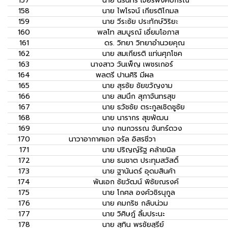
157
นาย
นรินทร์ เจียรพงศ์ปกรณ์
158
นาย
ไพโรจน์ เกียรติโกมล
159
นาย
วีระชัย ประทักษ์วิริยะ
160
พลโท
สมบูรณ์ เอี่ยมโอภาส
161
ดร.
วิทยา วิทยาอำนวยคุณ
162
นาย
สมเกียรติ แท่นศุภโชค
163
นางสาว
วันเพ็ญ เพชรเกอร์
164
พลตรี
ปานศิริ มีผล
165
นาย
สุรชัย ชัยขวัญงาม
166
นาย
สมนึก สุภาจันทรสุข
167
นาย
ธวัชชัย ตระกูลเชิดชูชัย
168
นาย
นารากร สุขพัฒน
169
นาง
กนกวรรณ จันทร์ดวง
170
นาวาอากาศเอก
จรัล อิสรชีวา
171
นาย
ปริญญ์รัฐ คล้ายนิล
172
นาย
ธนชาต ประทุมสวัสดิ์
173
นาย
ฐานันดร์ อุดมสินค้า
174
พันเอก
ชัยวัฒน์ พิชัยณรงค์
175
นาย
โกศล องค์วชิรนุกูล
176
นาย
คมกริช กลับน่วม
177
นาย
วิศิษฎ์ ลิ้มประนะ
178
นาย
สุทิน พรชัยสุรีย์