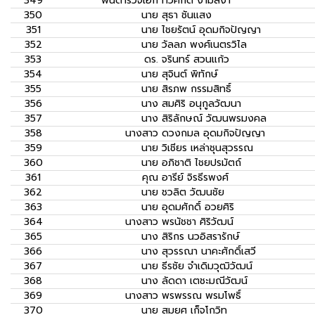
349
พันตำรวจเอก
ทวีศักดิ์ งามสง่า
350
นาย
สุธา ชันแสง
351
นาย
ไชยรัตน์ อุดมกิจปัญญา
352
นาย
วัลลภ พงศ์เนตรวิไล
353
ดร.
จรินทร์ สวนแก้ว
354
นาย
สุจินต์ พิทักษ์
355
นาย
สิรภพ กรรมสิทธิ์
356
นาง
สมศิริ อนุกูลวัฒนา
357
นาง
สิริลักษณ์ วัฒนพรมงคล
358
นางสาว
ดวงกมล อุดมกิจปัญญา
359
นาย
วิเชียร เหล่าชุนสุวรรณ
360
นาย
อภิชาติ ไชยปรมัตถ์
361
คุณ
อารีย์ จิรธีรพงศ์
362
นาย
ชวลิต วัฒนชัย
363
นาย
อุดมศักดิ์ อวยศิริ
364
นางสาว
พรนัชชา ศิริวัฒน์
365
นาง
สิริกร นวอิสรารักษ์
366
นาง
สุวรรณา นาคะศักดิ์เสวี
367
นาย
ธีรชัย จำเดิมวุฒิวัฒน์
368
นาง
ลัดดา เตชะมณีวัฒน์
369
นางสาว
พรพรรณ พรมโพธิ์
370
นาย
สมยศ เก็จโกวิท