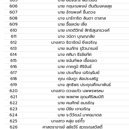
605
นาย
อัมรินทร์ สิมะโรจน์
606
นาย
กฤษณพงษ์ ตันติมงคลสุข
607
นาย
จักรพงศ์ ชื่นดวง
608
นาง
มาร์การิต ลินดา ดาลาล
609
นาย
จื้อเหว่ย เซี่ย
610
นาย
เกตติวิทย์ สิทธิสุนทรวงศ์
611
นาง
วนิดา บุญญาลัย
612
นางสาว
ธิดารัตน์ ยิ่งเจริญ
613
นาย
ชนภัทร รุจิวนารมย์
614
นาง
ศศิมา ธีรชัยทัศ
615
นาย
ชนันท์พล เชื้อรอด
616
นาย
ภาคภูมิ ศิริขันธ์
617
นาย
ประเทือง เจริญรัมย์
618
คุณ
ณัษฎา ล้อประเสริฐ
619
นาง
สุทธิพร ประคุณศึกษาพันธ์
620
นางสาว
ดวงแก้ว นพพรพรหม
621
นาย
พลเทพ อุดมศิริสมบัติ
622
นาย
คมศักย์ อมรชัญ
623
นาย
มีชัย เถาเจริญ
624
นาย
ระวีวัฒน์ มาศฉมาดล
625
นางสาว
หลุ่ย แซ่กั๊ว
626
ศาสตราจารย์
สุชัชวีร์ สุวรรณสวัสดิ์