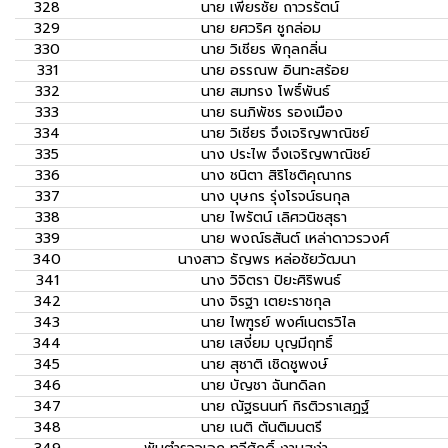
328
นาย
เพียรชัย ถาวรรัตน์
329
นาย
ยศวริศ ชูกล่อม
330
นาย
วิเชียร พิกุลกลิ่น
331
นาย
อรรณพ อินทะสร้อย
332
นาย
สมทรง โพธิ์พันธ์
333
นาย
ธนภิพัชร รองเมือง
334
นาย
วิเชียร จึงเจริญพาณิชย์
335
นาง
ประไพ จึงเจริญพาณิชย์
336
นาง
ชนิตา สิริโชติคุณากร
337
นาง
บุษกร รุ่งโรจน์ธนกุล
338
นาย
ไพรัตน์ เลิศวนิชสุธา
339
นาย
พงณ์ธสันต์ เหล่าดาวรวงศ์
340
นางสาว
ธัญพร หล่อชัยวัฒนา
341
นาง
วิจิตรา ปิยะศิริพนธ์
342
นาง
จิรฐา เตยะราชกุล
343
นาย
ไพฑูรย์ พงศ์เนตรวิไล
344
นาย
เสงี่ยม บุญมีฤทธิ์
345
นาย
สุชาติ เชิดชูพงษ์
346
นาย
บัญชา ฉันทดิลก
347
นาย
ณัฐธนนท์ กิรติวราเสฏฐ์
348
นาย
เนติ ตันติมนตรี