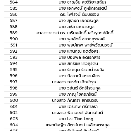
584
นาย
ชาญชัย สุขวิริยะเสถียร
585
นาย
เอกพงษ์ คูหิรัญญรัตน์
586
ดร.
ไพโรจน์ ตันบรรจง
587
นาง
สุรางค์ เอกตระกูล
588
นาย
สหัส เอกตระกูล
589
ศาสตราจารย์.ดร.
เกรียงศักดิ์ เจริญวงศ์ศักดิ์
590
นาย
พูลสิทธิ์ ชยางกูรพงศ์
591
นาย
พงษ์เทพ พายัพวัฒนวงษ์
592
นาย
แทนคุณ จิตต์อิสระ
593
นาย
ปองพล อดิเรกสาร
594
นาย
สิทธิชัย โควสุรัตน์
595
นาย
รัชกฤต รัชตะดำรงกิจ
596
นาง
กัลยาณี คงสมจิตร
597
นางสาว
ณหทัย เล็กบำรุง
598
นาย
วสันต์ อิทธิโรจนกุล
599
นาย
ภาณุ โชคอภิรัตน์
600
นางสาว
ภัณฑิรา สิทธินวริช
601
นาย
ไตรเทพ ศรีกาลรา
602
นางสาว
พิชามญช์ จันทรภักดี
603
นาย
Lai Tian Long
604
แพทย์หญิง
สิตานันทน์ เหลืองตระกูล