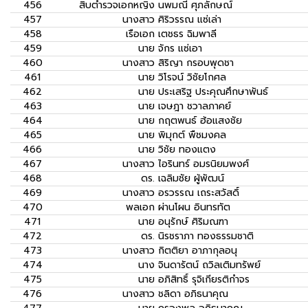
456
สิบตำรวจเอกหญิง
นพมณี ศุภลักษณ์
457
นางสาว
ศิริวรรณ แซ่เล่า
458
เรือเอก
เตชธร ฉิมพาลี
459
นาย
จักร แซ่เอา
460
นางสาว
สิริญา กรอบพุดชา
461
นาย
วิโรจน์ วิชัยโกศล
462
นาย
ประเสริฐ ประคุณศึกษาพันธ์
463
นาย
เจษฎา ชวาลภาคย์
464
นาย
กฤตพนธ์ ฮ้อแสงชัย
465
นาย
พิมุกต์ พืชมงคล
466
นาย
วิชัย ทองแตง
467
นางสาว
ไอรินทร์ อมรนิยมพงศ์
468
ดร.
เฉลิมชัย ผู้พัฒน์
469
นางสาว
อรวรรณ เถระสวัสดิ์
470
พลเอก
ผ่านโผน อินทรทัต
471
นาย
อนุรักษ์ ศิริมณฑา
472
ดร.
นิรชราภา ทองธรรมชาติ
473
นางสาว
กิตติยา อาภากุลอนุ
474
นาง
จินดารัตน์ ถวิลเติมทรัพย์
475
นาย
อภิสิทธิ์ รุจิเกียรติกำจร
476
นางสาว
ชลิดา อภิธนาคุณ