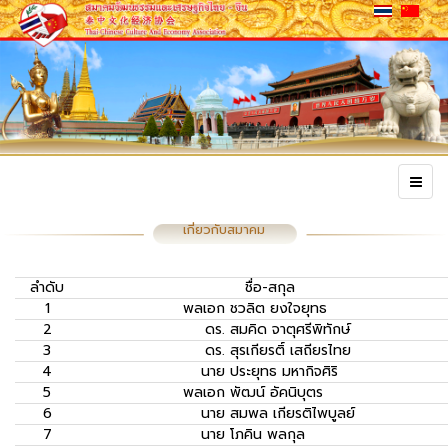
เกี่ยวกับสมาคม
ลำดับ
ชื่อ-สกุล
1
พลเอก
ชวลิต ยงใจยุทธ
2
ดร.
สมคิด จาตุศรีพิทักษ์
3
ดร.
สุรเกียรติ์ เสถียรไทย
4
นาย
ประยุทธ มหากิจศิริ
5
พลเอก
พัฒน์ อัคนิบุตร
6
นาย
สมพล เกียรติไพบูลย์
7
นาย
โภคิน พลกุล