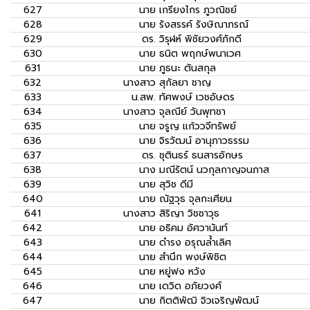
627
นาย
เกรียงไกร ภูวณิชย์
628
นาย
รังสรรค์ รังษิณาภรณ์
629
ดร.
วิรุฬห์ พิชัยวงศ์ภักดี
630
นาย
ธนิต พฤกษ์พนาเวศ
631
นาย
ภูธนะ ตันสกุล
632
นางสาว
สุกัลยา ชาญ
633
น.สพ.
ทัศพงษ์ เวชอัษดร
634
นางสาว
จุลณีย์ วันพุทชา
635
นาย
จรูญ แก้ววจีทรัพย์
636
นาย
จิรวัฒน์ อานุภาวธรรม
637
ดร.
ชุตินธร์ ธนสารอักษร
638
นาง
มณีรัตน์ นวกุลกาญจนภาส
639
นาย
สุวิช ดีมี
640
นาย
ณัฐวุธ จุลกะเศียน
641
นางสาว
สิริญา วิชชาวุธ
642
นาย
อธิคม อัศวานันท์
643
นาย
ดำรง อรุณล้ำเลิศ
644
นาย
สำนึก พงษ์พิชิต
645
นาย
หยู่ฟง หวัง
646
นาย
เดวิด อภัยวงศ์
647
นาย
กิตติพัฒิ จิวเจริญพัฒน์