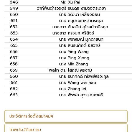
648
Mr.
Xu Pei
649
ว่าที่พันตำรวจตรี
ธนเดช งามวิจิตรเดชา
650
นาย
วัฒนา เหลืองอ่อน
651
นาย
กฤษณะ เหล่าตระกูล
652
นางสาว
ศันสนีย์ สุโรจน์วานิชกุล
653
นางสาว
กรชนก ศรีสังธ์
654
นาย
พราหมณ์ มุกดาสนิท
655
นาย
สินธนศักดิ์ อัสวาษี
656
นาง
Ying Wang
657
นาง
Ping Xiong
658
นาง
Min Zhang
659
พลโท ดร.
โสภณ ศิริงาม
660
นาย
ธนาศักดิ์ ทรัพย์หิรัญกุล
661
นาย
Wang wei hao
662
นาย
Zhang lei
663
นาย
พีรพล สุวรรณภาศรี
ประวัติการก่อตั้งสมาคมฯ
ภาพประวัติสมาคม