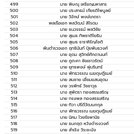
499
นาย
พิษณุ เหรียญมหาสาร
500
นาย
ประสาธน์ เกียรติไพบูลย์
501
นาย
วิจักษ์ พงษ์เภตรา
502
พลเรือเอก
พลวัฒน์ สิโรดม
503
นาย
ธนวรรธน์ พลวิชัย
504
นาย
สุเมธ ทิพชาติโยธิน
505
นาย
สุเมธ ธาราหิรัญโชติ
506
พันตำรวจเอก
ฤทธินันท์ ปุ้ยพันธวงศ์
507
นาย
อุดม สุวิทย์ศักดานนท์
508
นาย
ภูตะคา ชัยเชาวรัตน์
509
นาย
ยุทธพงษ์ พุ่มรินทร์
510
นาง
พัทธวรรณ เมฆดุษฎีรมย์
511
นาย
สมชาย เอี่ยมแสนอุดม
512
นาย
วรพัทธ์ วิชชาวุธ
513
นาง
สุพัตรา ทองสรรเสริญ
514
นาย
ทรงพล ทองสรรเสริญ
515
นาย
ทิวา ปรีดีวัฒนกกุล
516
นาง
พัทธวรรณ เมฆดุษฎีรมย์
517
นาย
นิคม ไวยรัชพานิช
518
นาย
ธนกฤต หวังดำรงวงศ์
519
นาย
สำเริง วิระชะนัง