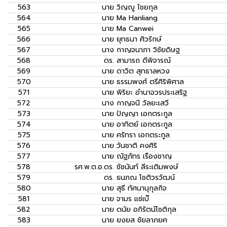
563
นาย
วิญญู ไชยกุล
564
นาย
Ma Hanliang
565
นาย
Ma Canwei
566
นาย
ยุทธนา ศิวรักษ์
567
นาง
กาญจนาภา วิชัยดิษฐ
568
ดร.
สามารถ ดีพิจารณ์
569
นาย
ดาวิต สุทธาลหวง
570
นาย
ธรรมพงศ์ ตรีศิริพิศาล
571
นาย
พิริยะ อำนาจวรประเสริฐ
572
นาง
กาญจนี วัลยะเสวี
573
นาย
ปัญญา เอกตระกูล
574
นาย
อาทิตย์ เอกตระกูล
575
นาย
ศรัทรา เอกตระกูล
576
นาย
วันชาติ คงศิริ
577
นาย
ณัฐภัทร เรืองชาญ
578
รศ.พ.ต.อ.ดร.
ชัชนันท์ ลีระเติมพงษ์
579
ดร.
ธนภณ โชติวรวัฒน์
580
นาย
สุธี ทัศนานุกุลกิจ
581
นาย
จามร แซ่เบ๊
582
นาย
ดนัย อภิรัตน์โชติกุล
583
นาย
ยงยส ชัยลาภยศ