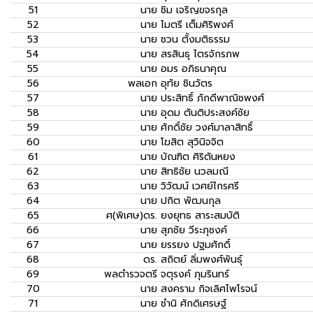
51
นาย
ชิม เจริญขจรกุล
52
นาย
ไมตรี เต็มศิริพงศ์
53
นาย
ชวน ตั้งมติธรรม
54
นาย
สรสินธุ ไตรจักรภพ
55
นาย
อมร อภิธนาคุณ
56
พลเอก
อุทัย ชินวัตร
57
นาย
ประสิทธิ์ ภักดีพาณิชพงศ์
58
นาย
อุดม ตันติประสงค์ชัย
59
นาย
ศักดิ์ชัย วงศ์มาลาสิทธิ์
60
นาย
โฆสิต สุวินิจจิต
61
นาย
บัณฑิต ศิริตันหยง
62
นาย
สิทธิชัย นวลมณี
63
นาย
วิวัฒน์ เวศย์ไกรศรี
64
นาย
ปกิต พัฒนกุล
65
ศ(พิเศษ)ดร.
ยงยุทธ สาระสมบัติ
66
นาย
สุภชัย วีระภุชงค์
67
นาย
ยรรยง ปฐมศักดิ์
68
ดร.
สถิตย์ ลิ่มพงศ์พันธุ์
69
พลตำรวจตรี
จตุรงค์ ภุมรินทร์
70
นาย
สงคราม กิจเลิศไพโรจน์
71
นาย
ชำนิ ศักดิเศรษฐ์