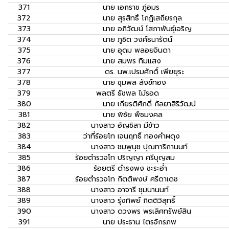
371
นาย
เอกราช ภู่อมร
372
นาย
สุรสิทธิ์ โกฏิเสถียรกุล
373
นาย
อภิวัฒน์ โสภาพันธุ์เจริญ
374
นาย
ภูชิต วงศ์ธนารัตน์
375
นาย
อุดม พลอยจินดา
376
นาย
สมพร ทิมแสง
377
ดร.
นพ.เปรมศักดิ์ เพียยุระ
378
นาย
ชุมพล สังข์ทอง
379
พลตรี
ธัชพล ไม้รอด
380
นาย
เกียรติศักดิ์ กัลยาสิริวัฒน์
381
นาย
พิชัย พืชมงคล
382
นางสาว
อัญชิสา มีข้าว
383
ว่าที่ร้อยโท
เจนฤทธิ์ ทองคำผดุง
384
นางสาว
ชมพูนุช ปุณทาริกานนท์
385
ร้อยตำรวจโท
ปริญญา ศรีบุญสม
386
ร้อยตรี
ดำรงพง ชะระอ่ำ
387
ร้อยตำรวจโท
กิตติพงษ์ ศรีดาเดช
388
นางสาว
อาจารี ชุมนานนท์
389
นางสาว
รุ่งทิพย์ กิตติวิสุทธิ์
390
นางสาว
ดวงพร พรเลิศทรัพย์สิน
391
นาย
ประธาน ไตรจักรภพ