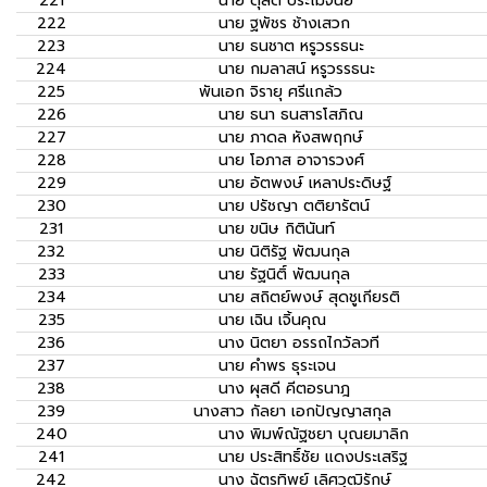
221
นาย
ดุสิต ประโมจนีย์
222
นาย
ฐพัชร ช้างเสวก
223
นาย
ธนชาต หรูวรรธนะ
224
นาย
กมลาสน์ หรูวรรธนะ
225
พันเอก
จิรายุ ศรีแกล้ว
226
นาย
ธนา ธนสารโสภิณ
227
นาย
ภาดล หังสพฤกษ์
228
นาย
โอภาส อาจารวงศ์
229
นาย
อัตพงษ์ เหลาประดิษฐ์
230
นาย
ปรัชญา ตติยารัตน์
231
นาย
ขนิษ กิตินันท์
232
นาย
นิติรัฐ พัฒนกุล
233
นาย
รัฐนิติ์ พัฒนกุล
234
นาย
สถิตย์พงษ์ สุดชูเกียรติ
235
นาย
เฉิน เจิ้นคุณ
236
นาง
นิตยา อรรถไกวัลวที
237
นาย
คำพร ธุระเจน
238
นาง
ผุสดี คีตอรนาฎ
239
นางสาว
กัลยา เอกปัญญาสกุล
240
นาง
พิมพ์ณัฐชยา บุณยมาลิก
241
นาย
ประสิทธิ์ชัย แดงประเสริฐ
242
นาง
ฉัตรทิพย์ เลิศวุฒิรักษ์