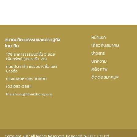
หน้าแรก
สมาคมวัฒนธรรมและเศรษฐกิจ
เกี่ยวกับสมาคม
ไทย-จีน
ข่าวสาร
178 อาคารธรรมนิติชั้น 5 ซอย
เพิ่มทรัพย์ (ประชาชื่น 20)
บทความ
ถนนประชาชื่น แขวงบางซื่อ เขต
คลังภาพ
บางซื่อ
ติดต่อสมาคมฯ
กรุงเทพมหานคร 10800
(02)585-5884
thaizhong@thaizhong.org
Copyright 2017.All Rights Reserved. Designed by
DiTC CO.,Ltd.