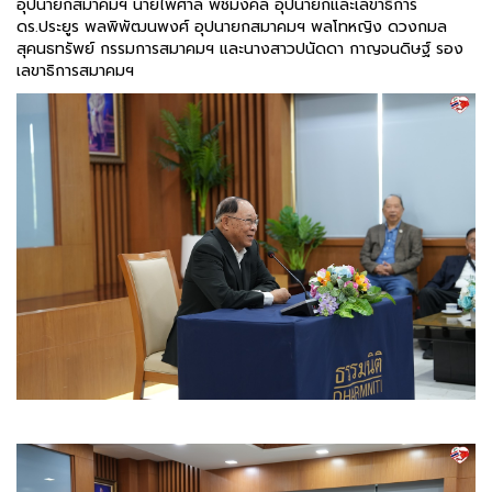
อุปนายกสมาคมฯ นายไพศาล พืชมงคล อุปนายกและเลขาธิการ
ดร.ประยูร พลพิพัฒนพงศ์ อุปนายกสมาคมฯ พลโทหญิง ดวงกมล
สุคนธทรัพย์ กรรมการสมาคมฯ และนางสาวปนัดดา กาญจนดิษฐ์ รอง
เลขาธิการสมาคมฯ