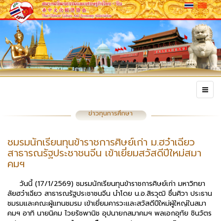
ข่าวทุนการศึกษา
ชมรมนักเรียนทุนข้าราชการศิษย์เก่า ม.ฮว๋าเฉียว
สาธารณรัฐประชาชนจีน เข้าเยี่ยมสวัสดีปีใหม่สมา
คมฯ
วันนี้ (17/1/2569) ชมรมนักเรียนทุนข้าราชการศิษย์เก่า มหาวิทยา
ลัยฮว๋าเฉียว สาธารณรัฐประชาชนจีน นำโดย น.อ.สิรวุฒิ ชื่นศิวา ประธาน
ชมรมและคณะผู้แทนชมรม เข้าเยี่ยมคารวะและสวัสดีปีใหม่ผู้ใหญ่ในสมา
คมฯ อาทิ นายนิคม ไวยรัชพานิช อุปนายกสมาคมฯ พลเอกอุทัย ชินวัตร