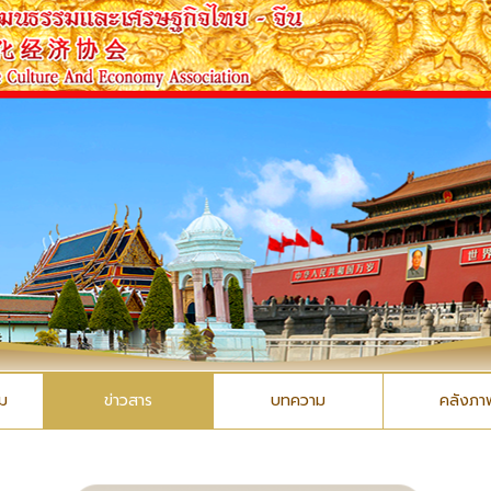
คม
ข่าวสาร
บทความ
คลังภา