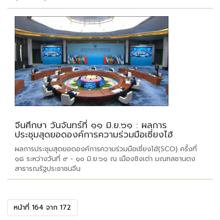
จีนศึกษา วันจันทร์ที่ ๑๑ มิ.ย.๖๑ : ผลการ
ประชุมสุดยอดองค์การความร่วมมือเซี่ยงไฮ้
ผลการประชุมสุดยอดองค์การความร่วมมือเซี่ยงไฮ้(SCO) ครั้งที่
๑๘ ระหว่างวันที่ ๙ - ๑๐ มิ.ย.๖๑ ณ เมืองชิงเต่า มณฑลซานตง
สาธารณรัฐประชาชนจีน
หน้าที่ 164 จาก 172