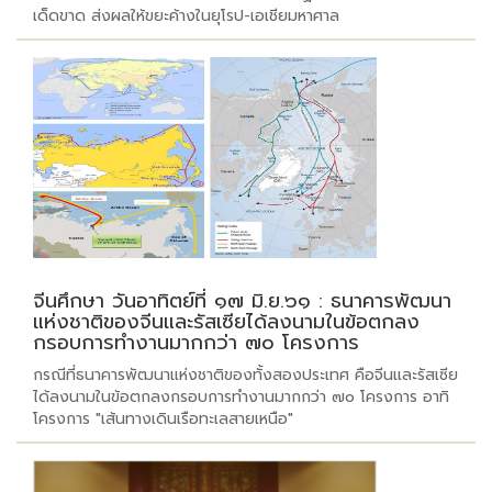
เด็ดขาด ส่งผลให้ขยะค้างในยุโรป-เอเชียมหาศาล
จีนศึกษา วันอาทิตย์ที่ ๑๗ มิ.ย.๖๑ : ธนาคารพัฒนา
แห่งชาติของจีนและรัสเซียได้ลงนามในข้อตกลง
กรอบการทำงานมากกว่า ๗๐ โครงการ
กรณีที่ธนาคารพัฒนาแห่งชาติของทั้งสองประเทศ คือจีนและรัสเซีย
ได้ลงนามในข้อตกลงกรอบการทำงานมากกว่า ๗๐ โครงการ อาทิ
โครงการ "เส้นทางเดินเรือทะเลสายเหนือ"